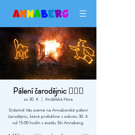
Pálení čarodějnic 🧙🏻‍♀️
so 30. 4.
  |  
Andělská Hora
Srdečně Vás zveme na Annaberské pálení
čarodějnic, které proběhne v sobotu 30. 4.
od 15:00 hodin v areálu Ski Annaberg.