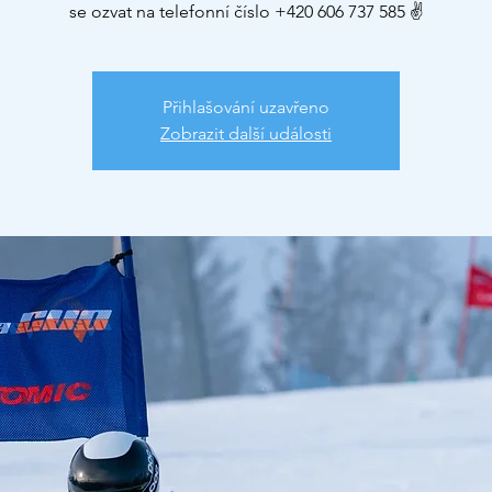
se ozvat na telefonní číslo +420 606 737 585 ✌
Přihlašování uzavřeno
Zobrazit další události