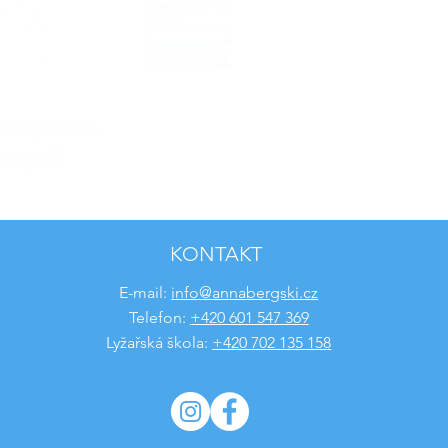
KONTAKT
E-mail:
info@annabergski.cz
Telefon:
+420 601 547 369
Lyžařská škola:
+420 702 135 158