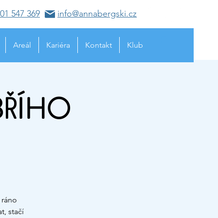
01 547 369
info@annabergski.cz
Areál
Kariéra
Kontakt
Klub
BŘÍHO
 ráno
, stačí