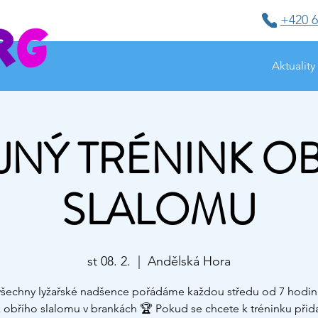
+420 6
Aktuality
JNÝ TRÉNINK O
SLALOMU
st 08. 2.
  |  
Andělská Hora
všechny lyžařské nadšence pořádáme každou středu od 7 hodin
k obřího slalomu v brankách 🏆 Pokud se chcete k tréninku přidat