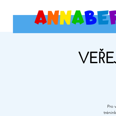
VEŘE
Pro 
trénin