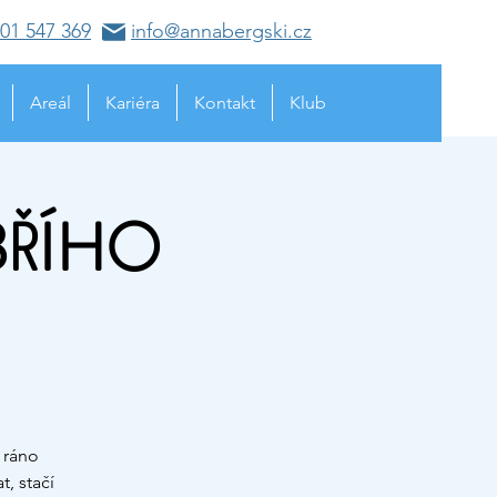
01 547 369
info@annabergski.cz
Areál
Kariéra
Kontakt
Klub
BŘÍHO
 ráno
, stačí