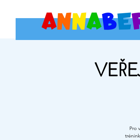
VEŘE
Pro 
trénin