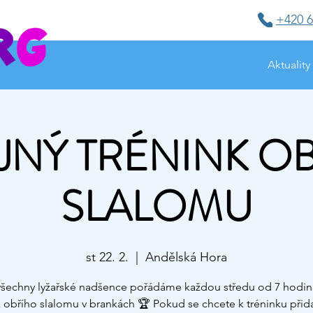
+420 6
Aktuality
JNÝ TRÉNINK O
SLALOMU
st 22. 2.
  |  
Andělská Hora
všechny lyžařské nadšence pořádáme každou středu od 7 hodin
k obřího slalomu v brankách 🏆 Pokud se chcete k tréninku přidat