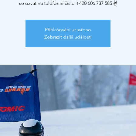
se ozvat na telefonní číslo +420 606 737 585 ✌
Přihlašování uzavřeno
Zobrazit další události