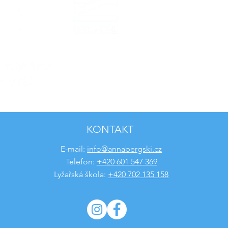
KONTAKT
E-mail:
info@annabergski.cz
Telefon:
+420 601 547 369
Lyžařská škola:
+420 702 135 158