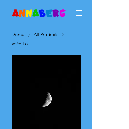
Domů
All Products
Večerko